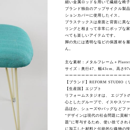
細い金属ロッドを用いて繊細な椅
ブランド独自のアップサイクル製
ションカバーに使用したイス。
プラステックスは座面と背面に異
リングと相まって非常にポップな
べても楽しいアイテムです。
脚の先には透明な塩ビの保護材を
ん。
主な素材：メタルフレーム＋Plast
サイズ：奥行47、幅43cm、高さ97
ーーーーーーーーーーーーーーー
【ブランド】REFORM STUDI
【生産国】エジプト
リフォームスタジオは、 エジプト
心としたグループで、イスやスツ
品ほか、シューズやバッグなどフ
“デザインは現代の社会問題に貢献
題”に寄与するため、使い捨てされ
に加工した材料と伝統的な織物の技法を