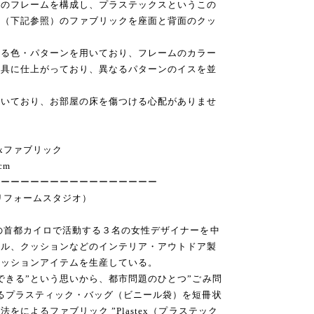
子のフレームを構成し、プラステックスというこの
品（下記参照）のファブリックを座面と背面のクッ
なる色・パターンを用いており、フレームのカラー
家具に仕上がっており、異なるパターンのイスを並
履いており、お部屋の床を傷つける心配がありませ
exファブリック
cm
ーーーーーーーーーーーーーーーーー
O（リフォームスタジオ）
の首都カイロで活動する３名の女性デザイナーを中
ール、クッションなどのインテリア・アウトドア製
ァッションアイテムを生産している。
できる”という思いから、都市問題のひとつ”ごみ問
るプラスティック・バッグ（ビニール袋）を短冊状
によるファブリック ”Plastex（プラステック