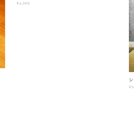
¥6,500
シ
¥1