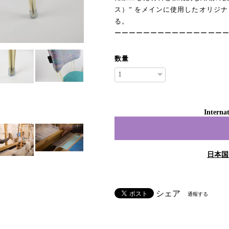
ス）” をメインに使用したオリジ
る。
ーーーーーーーーーーーーーーー
数量
Internat
日本国
シェア
通報する