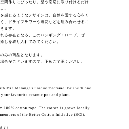
た空間作りにぴったり。壁や窓辺に取り付けるだけ
すよ。
吹を感じるようなデザインは、自然を愛する心をく
なく、ドライフラワーや造花などを組み合わせるこ
できます。
くれる存在となる、このハンギング・ロープ。ぜ
な癒しを取り入れてみてください。
プのみの商品となります。
る場合がございますので、予めご了承ください。
ーーーーーーーーーーーーーーーーー
ith Mia Mélange's unique macramé! Pair with one
h your favourite ceramic pot and plant.
m 100% cotton rope. The cotton is grown locally
 members of the Better Cotton Initiative (BCI).
除く)