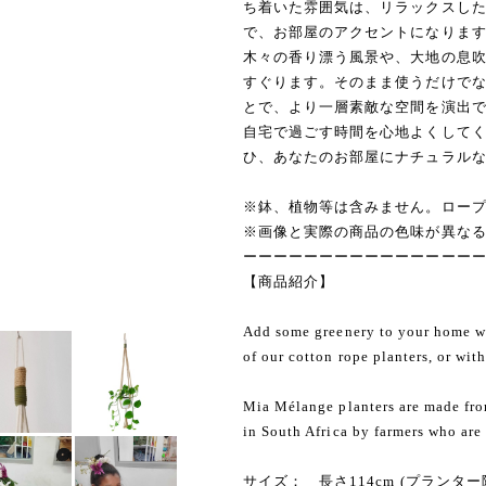
ち着いた雰囲気は、リラックスし
で、お部屋のアクセントになりま
木々の香り漂う風景や、大地の息
すぐります。そのまま使うだけで
とで、より一層素敵な空間を演出
自宅で過ごす時間を心地よくして
ひ、あなたのお部屋にナチュラル
※鉢、植物等は含みません。ロー
※画像と実際の商品の色味が異な
ーーーーーーーーーーーーーーー
【商品紹介】
Add some greenery to your home w
of our cotton rope planters, or wit
Mia Mélange planters are made fro
in South Africa by farmers who are
サイズ： 長さ114cm (プランター