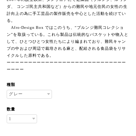
ダ、 コンゴ民主共和国など）からの難民や地元住民の女性の生
計向上の為に手工芸品の製作販売を中心とした活動を続けてい
る。
Afro-Design Box ではこのうち、“ブルンジ難民コレクショ
ン”を取扱っている。これら製品は伝統的なバスケットや物入と
して、ひとつひとつ女性たちにより編まれており、難民キャン
プの中および周辺で栽培される麻と、配給される食品袋をリサ
イクルした原料である。
ーーーーーーーーーーーーーーーーーーーーーーーーーーーー
ーーーー
種類
数量