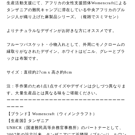
生産活動支援にて、アフリカの女性支援団体Womencraftによる
タンザニアの難民キャンプに滞在している中央アフリカのブル
ンジ人が織り上げた麻製品シリーズ。（複雑でスミマセン）
よりナチュラルなデザインがお好きな方にオススメです。
フルーツバスケット・小物入れとして、外周にモノクロームの
縁取りがなされたデザイン。ホワイトはビニル、グレーとブラ
ックは布製です。
サイズ：直径約27cm x 高さ約8cm
注：手作業のため1点1点サイズやデザインは少しづつ異なりま
す。大量生産品とは異なる味をご堪能ください。
ーーーーーーーーーーーーーーーーーーーーーーーーーーーー
ーーーー
【ブランド】Womencraft（ウィメンクラフト）
【生産国】タンザニア
UNHCR（国連難民高等弁務官事務所）のパートナーとして、
2007年の設立以来、タンザニアにて近隣国（ブルンジ、ルワン