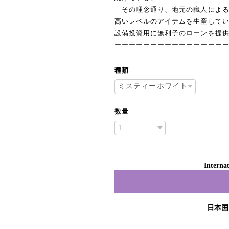
その理念通り、地元の職人による
高いレベルのアイテムを生産して
設備投資用に無利子のローンを提
ーーーーーーーーーーーーーーー
種類
数量
Internat
日本国