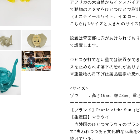
アフリカの大自然からインスパイ
て動物のアタマをひとつひとつ彫
（ミスティーホワイト、イエロー、
こちらはLサイズと大きめのサイズ
設置は背面部に穴があけられてお
て設置します。
※ビスが打てない壁では設置がで
スを止められず落下の恐れがあり
※重量物の吊下げは製品破損の恐
<サイズ>
ゾウ ：高さ16㎝、幅23㎝、重さ 0
ーーーーーーーーーーーーーーー
【ブランド】People of the Su
【生産国】マラウイ
内陸国のひとつマラウィのブラン
て“失われつつある文化的な伝統を次
続けている。