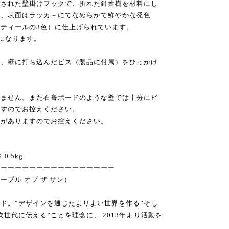
アされた壁掛けフックで、折れた針葉樹を材料にし
刻、表面はラッカ－にてなめらかで鮮やかな発色
ティールの3色）に仕上げられています。
になります。
り、壁に打ち込んだビス（製品に付属）をひっかけ
きません。また石膏ボードのような壁では十分にビ
ますのでお控えください。
れがありますのでお控えください。
.5kg
ーーーーーーーーーーーーーーーーー
n（ピープル オブ ザ サン）
ド。“デザインを通じたよりよい世界を作る”そし
世代に伝える”ことを理念に、 2013年より活動を