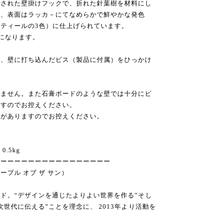
アされた壁掛けフックで、折れた針葉樹を材料にし
刻、表面はラッカ－にてなめらかで鮮やかな発色
ティールの3色）に仕上げられています。
になります。
り、壁に打ち込んだビス（製品に付属）をひっかけ
きません。また石膏ボードのような壁では十分にビ
ますのでお控えください。
れがありますのでお控えください。
.5kg
ーーーーーーーーーーーーーーーーー
n（ピープル オブ ザ サン）
ド。“デザインを通じたよりよい世界を作る”そし
世代に伝える”ことを理念に、 2013年より活動を