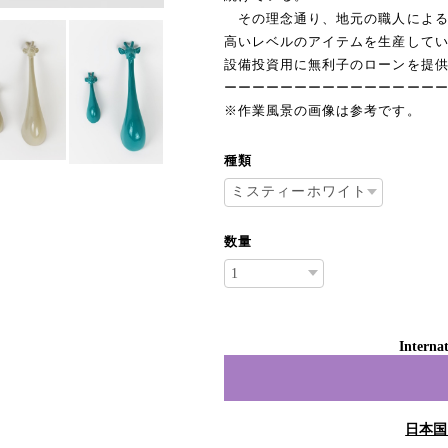
その理念通り、地元の職人による
高いレベルのアイテムを生産して
設備投資用に無利子のローンを提
ーーーーーーーーーーーーーーー
※作業風景の画像は参考です。
種類
数量
Internat
日本国