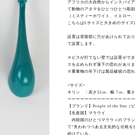
アフリカの大自然からインスパイ
て動物のアタマをひとつひとつ彫
（ミスティーホワイト、イエロー、
こちらはLサイズと大きめのサイズ
設置は背面部に穴があけられてお
て設置します。
※ビスが打てない壁では設置がで
スを止められず落下の恐れがあり
※重量物の吊下げは製品破損の恐
<サイズ>
キリン ：高さ32㎝、幅 7㎝、重さ 0
ーーーーーーーーーーーーーーー
【ブランド】People of the Su
【生産国】マラウイ
内陸国のひとつマラウィのブラン
て“失われつつある文化的な伝統を次
続けている。