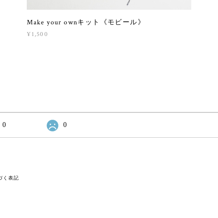
Make your ownキット《モビール》
¥1,500
0
0
づく表記