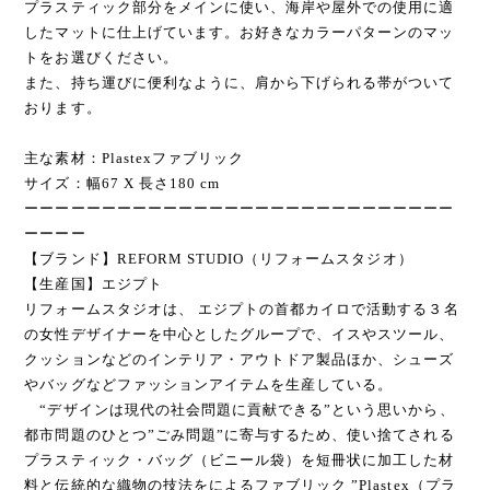
プラスティック部分をメインに使い、海岸や屋外での使用に適
したマットに仕上げています。お好きなカラーパターンのマッ
トをお選びください。
また、持ち運びに便利なように、肩から下げられる帯がついて
おります。
主な素材：Plastexファブリック
サイズ：幅67 X 長さ180 cm
ーーーーーーーーーーーーーーーーーーーーーーーーーーーー
ーーーー
【ブランド】REFORM STUDIO（リフォームスタジオ）
【生産国】エジプト
リフォームスタジオは、 エジプトの首都カイロで活動する３名
の女性デザイナーを中心としたグループで、イスやスツール、
クッションなどのインテリア・アウトドア製品ほか、シューズ
やバッグなどファッションアイテムを生産している。
“デザインは現代の社会問題に貢献できる”という思いから、
都市問題のひとつ”ごみ問題”に寄与するため、使い捨てされる
プラスティック・バッグ（ビニール袋）を短冊状に加工した材
料と伝統的な織物の技法をによるファブリック ”Plastex（プラ