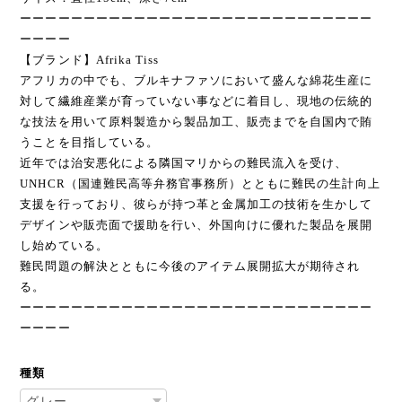
ーーーーーーーーーーーーーーーーーーーーーーーーーーーー
ーーーー
【ブランド】Afrika Tiss
アフリカの中でも、ブルキナファソにおいて盛んな綿花生産に
対して繊維産業が育っていない事などに着目し、現地の伝統的
な技法を用いて原料製造から製品加工、販売までを自国内で賄
うことを目指している。
近年では治安悪化による隣国マリからの難民流入を受け、
UNHCR（国連難民高等弁務官事務所）とともに難民の生計向上
支援を行っており、彼らが持つ革と金属加工の技術を生かして
デザインや販売面で援助を行い、外国向けに優れた製品を展開
し始めている。
難民問題の解決とともに今後のアイテム展開拡大が期待され
る。
ーーーーーーーーーーーーーーーーーーーーーーーーーーーー
ーーーー
種類