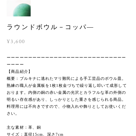
ラウンドボウル－コッパ―
¥3,600
ーーーーーーーーーーーーーーーーーーーーーーーーーーーー
ーーーー
【商品紹介】
概要：ブルキナに逃れたマリ難民による手工芸品のボウル皿。
熟練の職人が金属板を1枚1枚金づちで繰り返し叩いて成形して
おります。内側の銅の赤い金属の光沢とカラフルな革の外側の
明るい存在感があり、しっかりとした重さを感じられる商品。
料理用には不向きですので、小物入れや飾りとしてお使いくだ
さい。
主な素材：革、銅
サイズ：直径15cm、深さ7cm