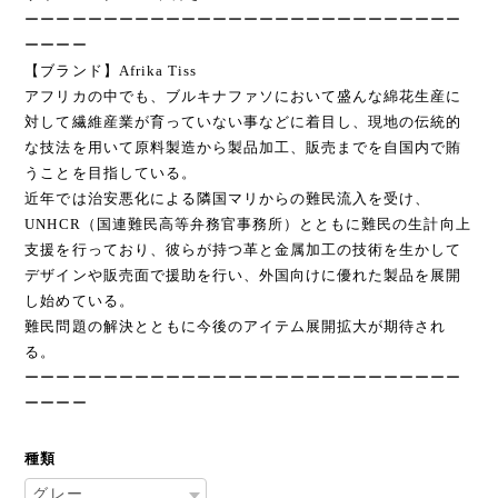
ーーーーーーーーーーーーーーーーーーーーーーーーーーーー
ーーーー
【ブランド】Afrika Tiss
アフリカの中でも、ブルキナファソにおいて盛んな綿花生産に
対して繊維産業が育っていない事などに着目し、現地の伝統的
な技法を用いて原料製造から製品加工、販売までを自国内で賄
うことを目指している。
近年では治安悪化による隣国マリからの難民流入を受け、
UNHCR（国連難民高等弁務官事務所）とともに難民の生計向上
支援を行っており、彼らが持つ革と金属加工の技術を生かして
デザインや販売面で援助を行い、外国向けに優れた製品を展開
し始めている。
難民問題の解決とともに今後のアイテム展開拡大が期待され
る。
ーーーーーーーーーーーーーーーーーーーーーーーーーーーー
ーーーー
種類