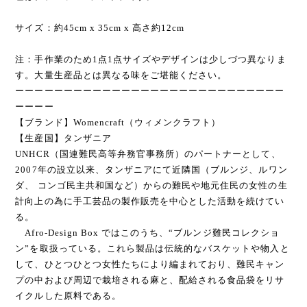
サイズ：約45cm x 35cm x 高さ約12cm
注：手作業のため1点1点サイズやデザインは少しづつ異なりま
す。大量生産品とは異なる味をご堪能ください。
ーーーーーーーーーーーーーーーーーーーーーーーーーーーー
ーーーー
【ブランド】Womencraft（ウィメンクラフト）
【生産国】タンザニア
UNHCR（国連難民高等弁務官事務所）のパートナーとして、
2007年の設立以来、タンザニアにて近隣国（ブルンジ、ルワン
ダ、 コンゴ民主共和国など）からの難民や地元住民の女性の生
計向上の為に手工芸品の製作販売を中心とした活動を続けてい
る。
Afro-Design Box ではこのうち、“ブルンジ難民コレクショ
ン”を取扱っている。これら製品は伝統的なバスケットや物入と
して、ひとつひとつ女性たちにより編まれており、難民キャン
プの中および周辺で栽培される麻と、配給される食品袋をリサ
イクルした原料である。